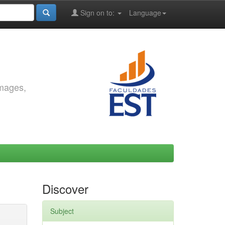
Sign on to:
Language
images,
Discover
Subject