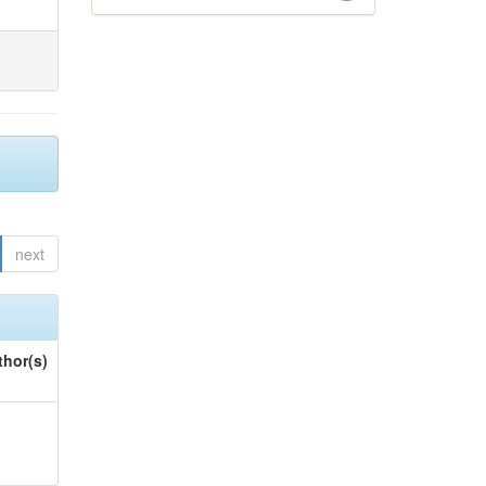
next
thor(s)