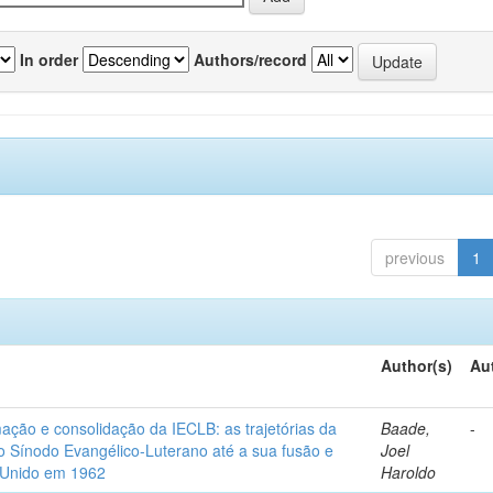
In order
Authors/record
previous
1
Author(s)
Au
mação e consolidação da IECLB: as trajetórias da
Baade,
-
 Sínodo Evangélico-Luterano até a sua fusão e
Joel
o Unido em 1962
Haroldo