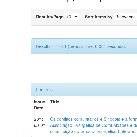
Results/Page
|
Sort items by
Results 1-1 of 1 (Search time: 0.001 seconds).
Item hits:
Issue
Title
Date
2011-
Os conflitos comunitários e Sinodais e a for
03-01
Associação Evangélica de Comunidades e do
constituição do Sínodo Evangélico-Luteran