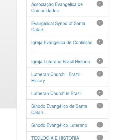
Associação Evangélica de
1
Comunidades
Evangelical Synod of Santa
1
Catari...
Igreja Evangélica de Confissão
1
...
Igreja Luterana Brasil História
1
Lutheran Church - Brazil -
1
History
Lutheran Church in Brazil
1
Sínodo Evangélico de Santa
1
Catari...
Sínodo Evangélico Luterano
1
TEOLOGIA E HISTÓRIA
1