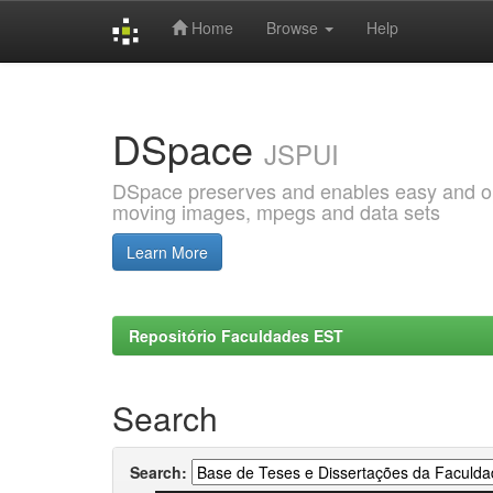
Home
Browse
Help
Skip
navigation
DSpace
JSPUI
DSpace preserves and enables easy and open
moving images, mpegs and data sets
Learn More
Repositório Faculdades EST
Search
Search: