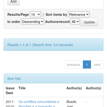
Results/Page
|
Sort items by
In order
Authors/record
Results 1-1 of 1 (Search time: 0.0 seconds).
previous
1
next
Item hits:
Issue
Title
Author(s)
Author(s)
Date
2011-
Os conflitos comunitários e
Baade,
-
03-01
Sinodais e a formação e
Joel