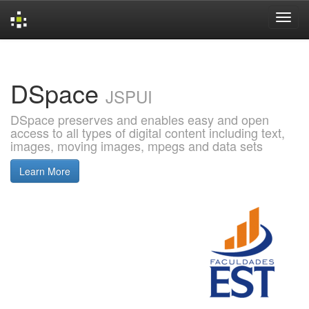
Skip
navigation
DSpace
JSPUI
DSpace preserves and enables easy and open
access to all types of digital content including text,
images, moving images, mpegs and data sets
Learn More