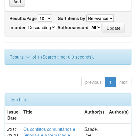
Results/Page
|
Sort items by
In order
Authors/record
Results 1-1 of 1 (Search time: 0.0 seconds).
previous
1
next
Item hits:
Issue
Title
Author(s)
Author(s)
Date
2011-
Os conflitos comunitários e
Baade,
-
03-01
Sinodais e a formação e
Joel