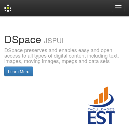
Skip
navigation
DSpace
JSPUI
DSpace preserves and enables easy and open
access to all types of digital content including text,
images, moving images, mpegs and data sets
Learn More