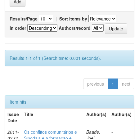
Results/Page
|
Sort items by
In order
Authors/record
Results 1-1 of 1 (Search time: 0.001 seconds).
previous
1
next
Item hits:
Issue
Title
Author(s)
Author(s)
Date
2011-
Os conflitos comunitários e
Baade,
-
03-01
Sinodais e a formação e
Joel