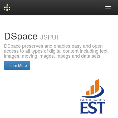
Skip
navigation
DSpace
JSPUI
DSpace preserves and enables easy and open
access to all types of digital content including text,
images, moving images, mpegs and data sets
Learn More