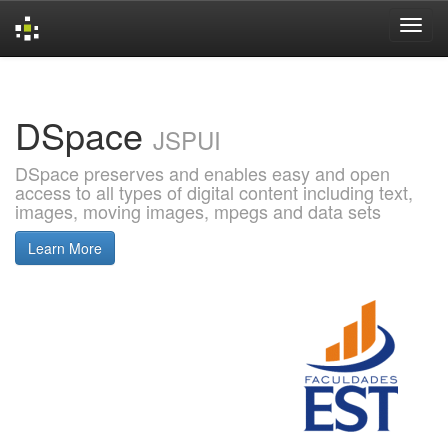
Skip
navigation
DSpace
JSPUI
DSpace preserves and enables easy and open
access to all types of digital content including text,
images, moving images, mpegs and data sets
Learn More