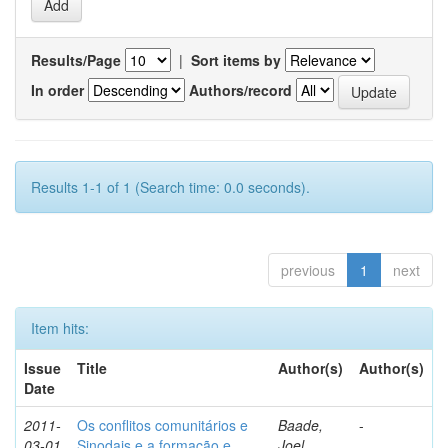
Results/Page
|
Sort items by
In order
Authors/record
Results 1-1 of 1 (Search time: 0.0 seconds).
previous
1
next
Item hits:
Issue
Title
Author(s)
Author(s)
Date
2011-
Os conflitos comunitários e
Baade,
-
03-01
Sinodais e a formação e
Joel