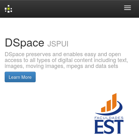
Skip
navigation
DSpace
JSPUI
DSpace preserves and enables easy and open
access to all types of digital content including text,
images, moving images, mpegs and data sets
Learn More