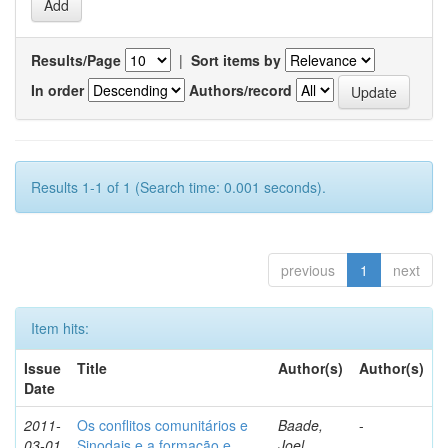
Results/Page
|
Sort items by
In order
Authors/record
Results 1-1 of 1 (Search time: 0.001 seconds).
previous
1
next
Item hits:
Issue
Title
Author(s)
Author(s)
Date
2011-
Os conflitos comunitários e
Baade,
-
03-01
Sinodais e a formação e
Joel