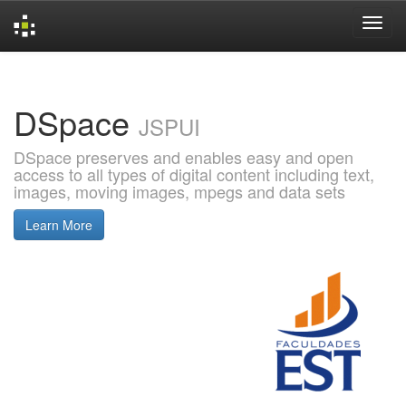
Skip
navigation
DSpace
JSPUI
DSpace preserves and enables easy and open
access to all types of digital content including text,
images, moving images, mpegs and data sets
Learn More