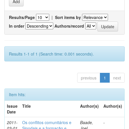
Results/Page
|
Sort items by
In order
Authors/record
Results 1-1 of 1 (Search time: 0.001 seconds).
previous
1
next
Item hits:
Issue
Title
Author(s)
Author(s)
Date
2011-
Os conflitos comunitários e
Baade,
-
03-01
Sinodais e a formação e
Joel