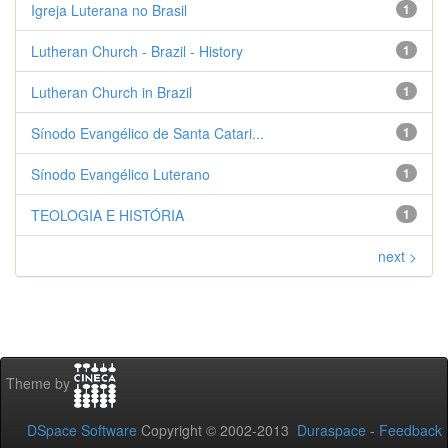
Igreja Luterana no Brasil
1
Lutheran Church - Brazil - History
1
Lutheran Church in Brazil
1
Sínodo Evangélico de Santa Catari...
1
Sínodo Evangélico Luterano
1
TEOLOGIA E HISTÓRIA
1
next >
Theme by
DSpace Software
Copyright © 2002-2013
Duraspace
-
Feedback