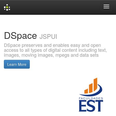
Skip
navigation
DSpace
JSPUI
DSpace preserves and enables easy and open
access to all types of digital content including text,
images, moving images, mpegs and data sets
Learn More