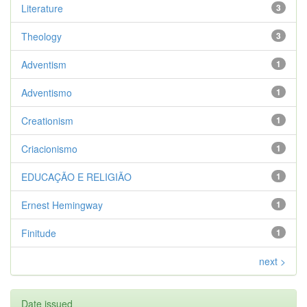
Literature
3
Theology
3
Adventism
1
Adventismo
1
Creationism
1
Criacionismo
1
EDUCAÇÃO E RELIGIÃO
1
Ernest Hemingway
1
Finitude
1
next >
Date issued