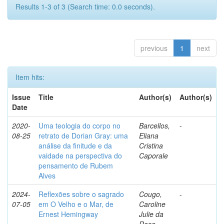
Results 1-3 of 3 (Search time: 0.0 seconds).
previous
1
next
Item hits:
Issue
Title
Author(s)
Author(s)
Date
2020-
Uma teologia do corpo no
Barcellos,
-
08-25
retrato de Dorian Gray: uma
Eliana
análise da finitude e da
Cristina
vaidade na perspectiva do
Caporale
pensamento de Rubem
Alves
2024-
Reflexões sobre o sagrado
Cougo,
-
07-05
em O Velho e o Mar, de
Caroline
Ernest Hemingway
Julie da