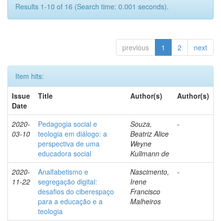
Results 1-10 of 16 (Search time: 0.001 seconds).
previous
1
2
next
Item hits:
Issue
Title
Author(s)
Author(s)
Date
2020-
Pedagogia social e
Souza,
-
03-10
teologia em diálogo: a
Beatriz Alice
perspectiva de uma
Weyne
educadora social
Kullmann de
2020-
Analfabetismo e
Nascimento,
-
11-22
segregação digital:
Irene
desafios do ciberespaço
Francisco
para a educação e a
Malheiros
teologia