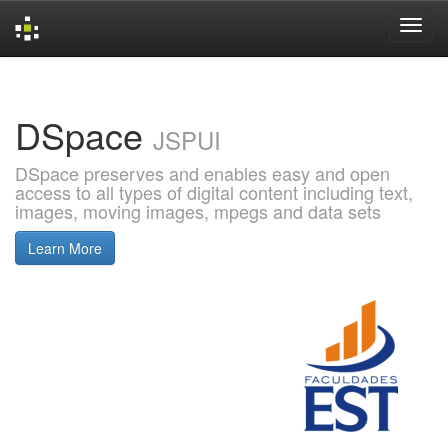
Skip
navigation
DSpace
JSPUI
DSpace preserves and enables easy and open
access to all types of digital content including text,
images, moving images, mpegs and data sets
Learn More