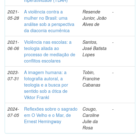
hiperatividade (TDAH)
2021-
A violência contra a
Resende
-
05-28
mulher no Brasil: uma
Junior, João
análise sob a perspectiva
Alves de
da diaconia ecumênica
2021-
Violência nas escolas: a
Santos,
-
06-06
teologia aliada ao
José Batista
processo de mediação de
Lopes
conflitos escolares
2023-
A imagem humana: a
Tobin,
-
07-31
fotografia autoral, a
Francine
teologia e a busca por
Cabanas
sentido sob a ótica de
Viktor Frankl
2024-
Reflexões sobre o sagrado
Cougo,
-
07-05
em O Velho e o Mar, de
Caroline
Ernest Hemingway
Julie da
Rosa