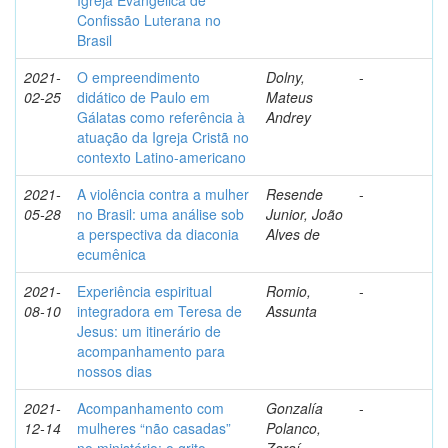
Igreja Evangélica de
Confissão Luterana no
Brasil
2021-
O empreendimento
Dolny,
-
02-25
didático de Paulo em
Mateus
Gálatas como referência à
Andrey
atuação da Igreja Cristã no
contexto Latino-americano
2021-
A violência contra a mulher
Resende
-
05-28
no Brasil: uma análise sob
Junior, João
a perspectiva da diaconia
Alves de
ecumênica
2021-
Experiência espiritual
Romio,
-
08-10
integradora em Teresa de
Assunta
Jesus: um itinerário de
acompanhamento para
nossos dias
2021-
Acompanhamento com
Gonzalía
-
12-14
mulheres “não casadas”
Polanco,