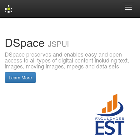
Skip
navigation
DSpace
JSPUI
DSpace preserves and enables easy and open
access to all types of digital content including text,
images, moving images, mpegs and data sets
Learn More