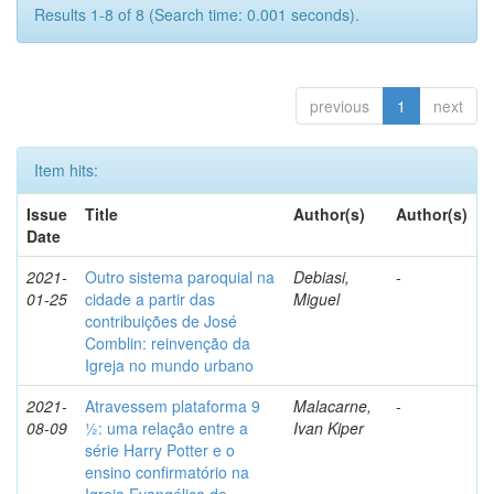
Results 1-8 of 8 (Search time: 0.001 seconds).
previous
1
next
Item hits:
Issue
Title
Author(s)
Author(s)
Date
2021-
Outro sistema paroquial na
Debiasi,
-
01-25
cidade a partir das
Miguel
contribuições de José
Comblin: reinvenção da
Igreja no mundo urbano
2021-
Atravessem plataforma 9
Malacarne,
-
08-09
½: uma relação entre a
Ivan Kiper
série Harry Potter e o
ensino confirmatório na