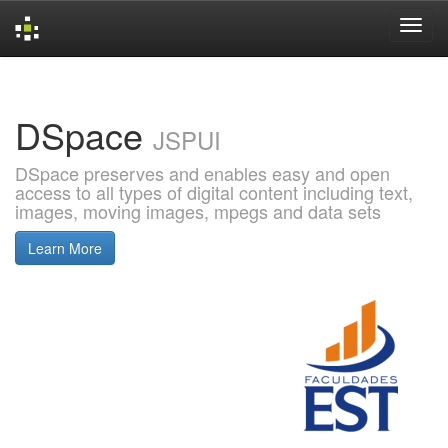
Skip
navigation
DSpace
JSPUI
DSpace preserves and enables easy and open
access to all types of digital content including text,
images, moving images, mpegs and data sets
Learn More