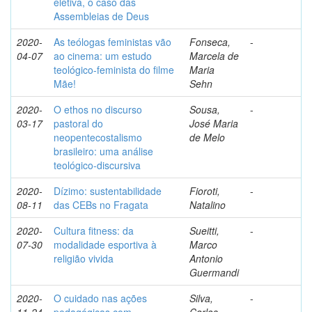
eletiva, o caso das
Assembleias de Deus
2020-
As teólogas feministas vão
Fonseca,
-
04-07
ao cinema: um estudo
Marcela de
teológico-feminista do filme
Maria
Mãe!
Sehn
2020-
O ethos no discurso
Sousa,
-
03-17
pastoral do
José Maria
neopentecostalismo
de Melo
brasileiro: uma análise
teológico-discursiva
2020-
Dízimo: sustentabilidade
Fioroti,
-
08-11
das CEBs no Fragata
Natalino
2020-
Cultura fitness: da
Sueitti,
-
07-30
modalidade esportiva à
Marco
religião vivida
Antonio
Guermandi
2020-
O cuidado nas ações
Silva,
-