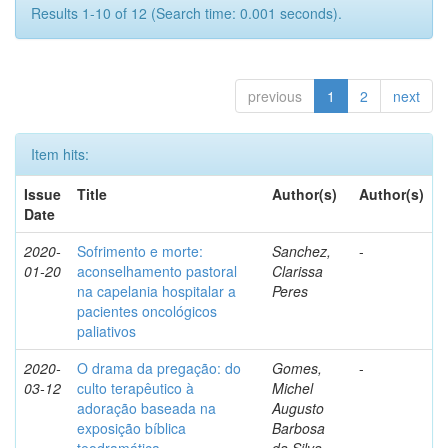
Results 1-10 of 12 (Search time: 0.001 seconds).
previous
1
2
next
Item hits:
Issue
Title
Author(s)
Author(s)
Date
2020-
Sofrimento e morte:
Sanchez,
-
01-20
aconselhamento pastoral
Clarissa
na capelania hospitalar a
Peres
pacientes oncológicos
paliativos
2020-
O drama da pregação: do
Gomes,
-
03-12
culto terapêutico à
Michel
adoração baseada na
Augusto
exposição bíblica
Barbosa