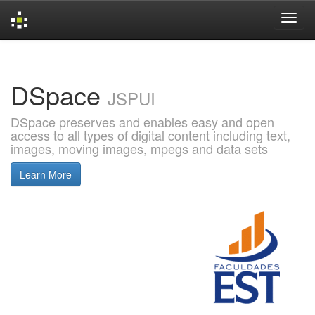
Skip
navigation
DSpace
JSPUI
DSpace preserves and enables easy and open
access to all types of digital content including text,
images, moving images, mpegs and data sets
Learn More