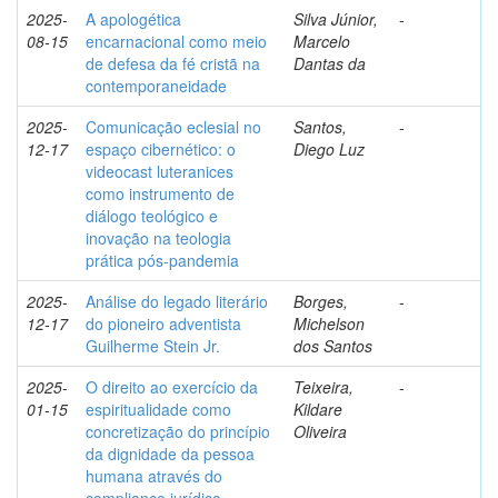
2025-
A apologética
Silva Júnior,
-
08-15
encarnacional como meio
Marcelo
de defesa da fé cristã na
Dantas da
contemporaneidade
2025-
Comunicação eclesial no
Santos,
-
12-17
espaço cibernético: o
Diego Luz
videocast luteranices
como instrumento de
diálogo teológico e
inovação na teologia
prática pós-pandemia
2025-
Análise do legado literário
Borges,
-
12-17
do pioneiro adventista
Michelson
Guilherme Stein Jr.
dos Santos
2025-
O direito ao exercício da
Teixeira,
-
01-15
espiritualidade como
Kildare
concretização do princípio
Oliveira
da dignidade da pessoa
humana através do