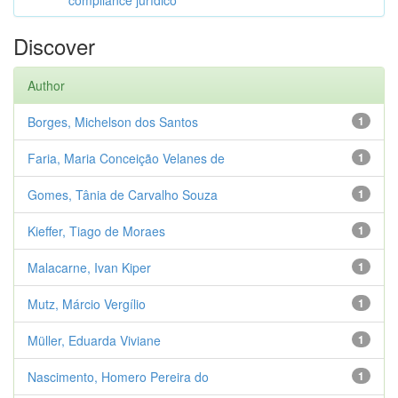
compliance jurídico
Discover
Author
Borges, Michelson dos Santos
1
Faria, Maria Conceição Velanes de
1
Gomes, Tânia de Carvalho Souza
1
Kieffer, Tiago de Moraes
1
Malacarne, Ivan Kiper
1
Mutz, Márcio Vergílio
1
Müller, Eduarda Viviane
1
Nascimento, Homero Pereira do
1