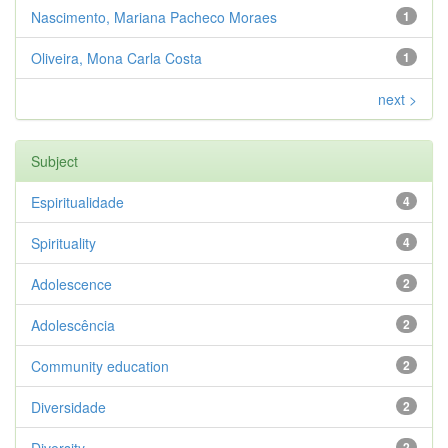
Nascimento, Mariana Pacheco Moraes
1
Oliveira, Mona Carla Costa
1
next >
Subject
Espiritualidade
4
Spirituality
4
Adolescence
2
Adolescência
2
Community education
2
Diversidade
2
2