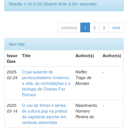
Results 1-10 of 23 (Search time: 0.001 seconds).
previous
1
2
3
next
Item hits:
Issue
Title
Author(s)
Author(s)
Date
2025-
O pai ausente do
Kieffer,
-
02-24
pentecostalismo moderno:
Tiago de
a vida, as contradições e a
Moraes
teologia de Charles Fox
Parham
2025-
O uso de filmes e séries
Nascimento,
-
03-14
de cultura pop na prática
Homero
da capelania escolar em
Pereira do
contexto adventista