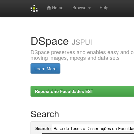
Home
Browse
Help
Skip
navigation
DSpace
JSPUI
DSpace preserves and enables easy and open
moving images, mpegs and data sets
Learn More
Repositório Faculdades EST
Search
Search: