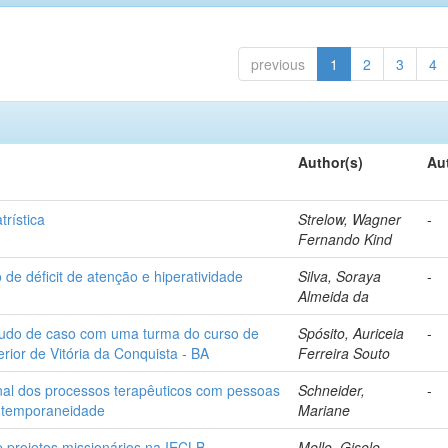
previous
1
2
3
4
Author(s)
Au
trística
Strelow, Wagner
-
Fernando Kind
de déficit de atenção e hiperatividade
Silva, Soraya
-
Almeida da
estudo de caso com uma turma do curso de
Spósito, Auriceia
-
erior de Vitória da Conquista - BA
Ferreira Souto
conal dos processos terapêuticos com pessoas
Schneider,
-
ontemporaneidade
Mariane
 projetos missionários na IECLB
Mello, Gisele
-