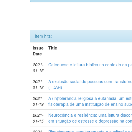
Item hits:
Issue
Title
Date
2021-
Catequese e leitura bíblica no contexto da pa
01-15
2021-
A exclusão social de pessoas com transtorno 
01-18
(TDAH)
2021-
A (in)tolerância religiosa à eutanásia: um 
01-19
fisioterapia de uma instituição de ensino sup
2021-
Neurociência e resiliência: uma leitura dia
01-15
em situação de estresse e depressão na c
2021-
Planejamento, monitoramento e avaliação de