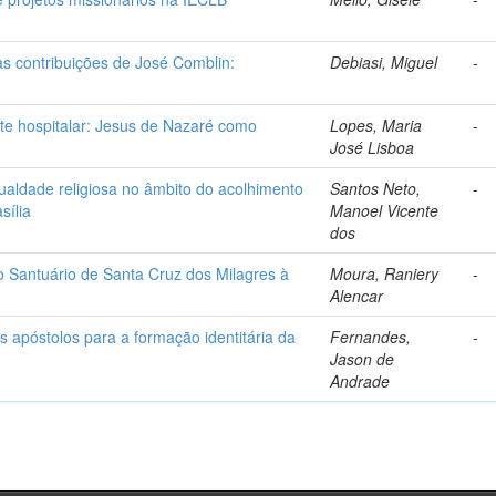
as contribuições de José Comblin:
Debiasi, Miguel
-
nte hospitalar: Jesus de Nazaré como
Lopes, Maria
-
José Lisboa
ualdade religiosa no âmbito do acolhimento
Santos Neto,
-
sília
Manoel Vicente
dos
o Santuário de Santa Cruz dos Milagres à
Moura, Raniery
-
Alencar
os apóstolos para a formação identitária da
Fernandes,
-
Jason de
Andrade