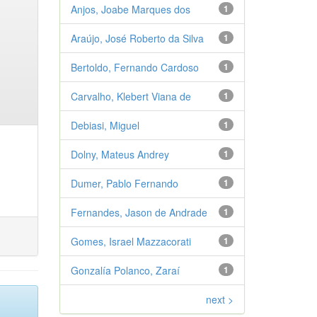
Anjos, Joabe Marques dos
1
Araújo, José Roberto da Silva
1
Bertoldo, Fernando Cardoso
1
Carvalho, Klebert Viana de
1
Debiasi, Miguel
1
Dolny, Mateus Andrey
1
Dumer, Pablo Fernando
1
Fernandes, Jason de Andrade
1
Gomes, Israel Mazzacorati
1
Gonzalía Polanco, Zaraí
1
next >