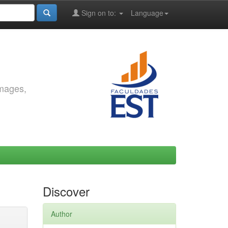
Sign on to:
Language
images,
Discover
Author