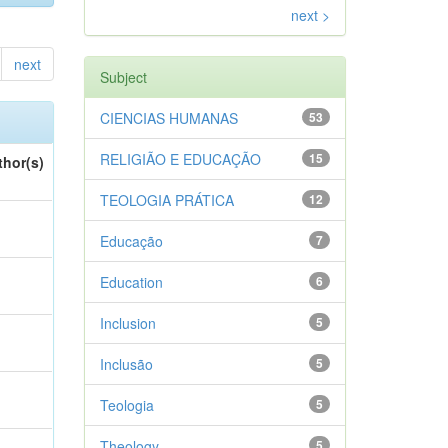
next >
next
Subject
CIENCIAS HUMANAS
53
RELIGIÃO E EDUCAÇÃO
15
thor(s)
TEOLOGIA PRÁTICA
12
Educação
7
Education
6
Inclusion
5
Inclusão
5
Teologia
5
Theology
5