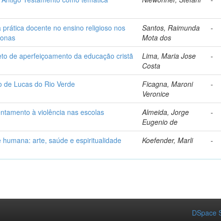
prática docente no ensino religioso nos
Santos, Raimunda
-
zonas
Mota dos
eto de aperfeiçoamento da educação cristã
Lima, Maria Jose
-
Costa
io de Lucas do Rio Verde
Ficagna, Maroni
-
Veronice
entamento à violência nas escolas
Almeida, Jorge
-
Eugenio de
 humana: arte, saúde e espiritualidade
Koefender, Marli
-
DSpace S