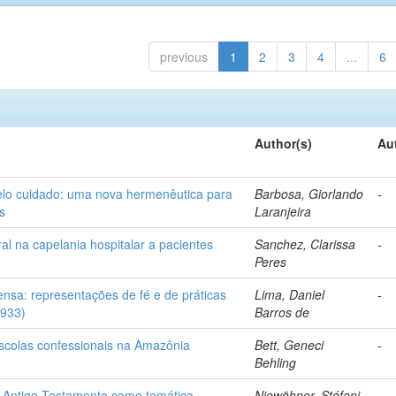
previous
1
2
3
4
...
6
Author(s)
Au
elo cuidado: uma nova hermenêutica para
Barbosa, Giorlando
-
s
Laranjeira
l na capelania hospitalar a pacientes
Sanchez, Clarissa
-
Peres
ensa: representações de fé e de práticas
Lima, Daniel
-
1933)
Barros de
escolas confessionais na Amazônia
Bett, Geneci
-
Behling
 no Antigo Testamento como temática
Niewöhner, Stéfani
-