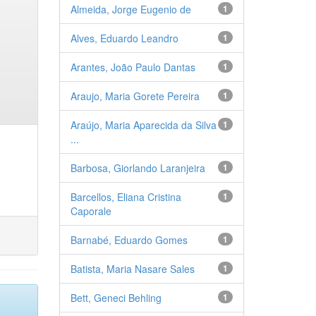
Almeida, Jorge Eugenio de
1
Alves, Eduardo Leandro
1
Arantes, João Paulo Dantas
1
Araujo, Maria Gorete Pereira
1
Araújo, Maria Aparecida da Silva
1
...
Barbosa, Giorlando Laranjeira
1
Barcellos, Eliana Cristina
1
Caporale
Barnabé, Eduardo Gomes
1
Batista, Maria Nasare Sales
1
Bett, Geneci Behling
1