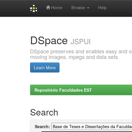
Home
Browse
Help
Skip
navigation
DSpace
JSPUI
DSpace preserves and enables easy and open
moving images, mpegs and data sets
Learn More
Repositório Faculdades EST
Search
Search: