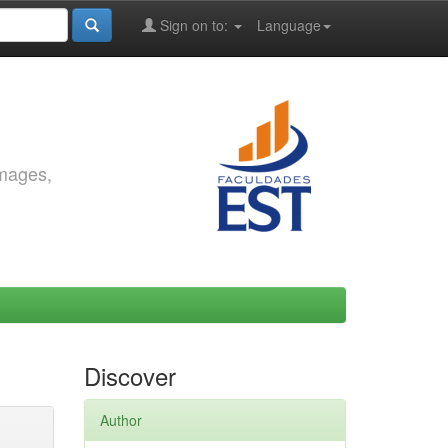
Sign on to:
Language
images,
Discover
Author