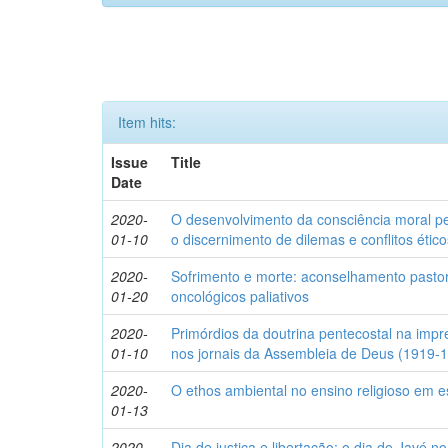
Item hits:
Issue
Title
Date
2020-
O desenvolvimento da consciência moral p
01-10
o discernimento de dilemas e conflitos ético
2020-
Sofrimento e morte: aconselhamento pastora
01-20
oncológicos paliativos
2020-
Primórdios da doutrina pentecostal na impr
01-10
nos jornais da Assembleia de Deus (1919-
2020-
O ethos ambiental no ensino religioso em 
01-13
2020-
Dia de justiça e libertação: o dia de Javé