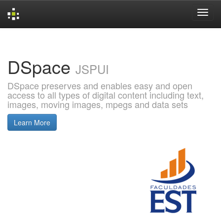
Skip
navigation
DSpace
JSPUI
DSpace preserves and enables easy and open
access to all types of digital content including text,
images, moving images, mpegs and data sets
Learn More