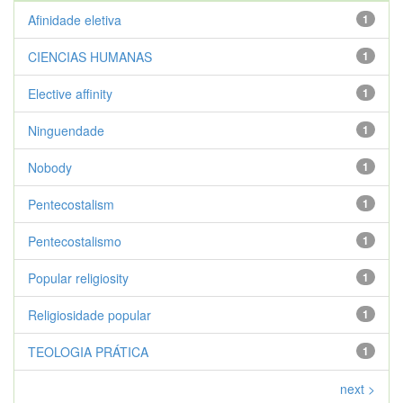
Afinidade eletiva
1
CIENCIAS HUMANAS
1
Elective affinity
1
Ninguendade
1
Nobody
1
Pentecostalism
1
Pentecostalismo
1
Popular religiosity
1
Religiosidade popular
1
TEOLOGIA PRÁTICA
1
next >