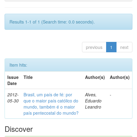
Results 1-1 of 1 (Search time: 0.0 seconds).
previous
1
next
Item hits:
Issue
Title
Author(s)
Author(s)
Date
2012-
Brasil, um país de fé: por
Alves,
-
05-30
que o maior país católico do
Eduardo
mundo, também é o maior
Leandro
país pentecostal do mundo?
Discover