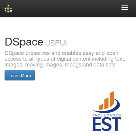
Skip
navigation
DSpace
JSPUI
DSpace preserves and enables easy and open
access to all types of digital content including text,
images, moving images, mpegs and data sets
Learn More