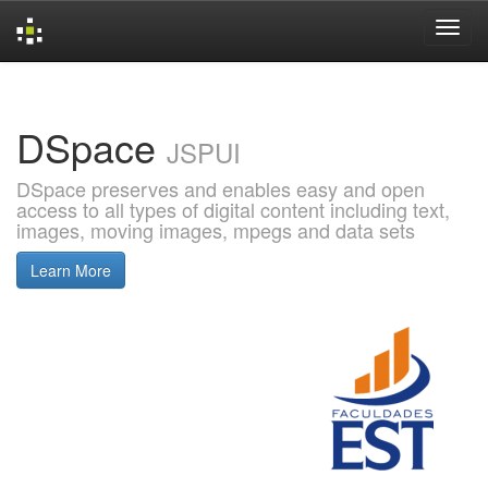
Skip
navigation
DSpace
JSPUI
DSpace preserves and enables easy and open
access to all types of digital content including text,
images, moving images, mpegs and data sets
Learn More