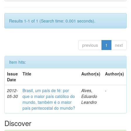
Results 1-1 of 1 (Search time: 0.001 seconds).
previous
1
next
Item hits:
Issue
Title
Author(s)
Author(s)
Date
2012-
Brasil, um país de fé: por
Alves,
-
05-30
que o maior país católico do
Eduardo
mundo, também é o maior
Leandro
país pentecostal do mundo?
Discover