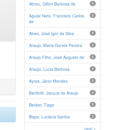
Abreu, Gilton Barbosa de
1
Aguiar Neto, Francisco Carlos
1
de
Alves, José Igor da Silva
1
Araujo, Maria Gorete Pereira
1
Araújo Filho, José Augusto de
1
Araújo, Luzia Barbosa
1
Ayres, Jânio Mendes
1
Bartilotti, Januza de Araujo
1
Becker, Tiago
1
Bispo, Luciana Santos
1
next >