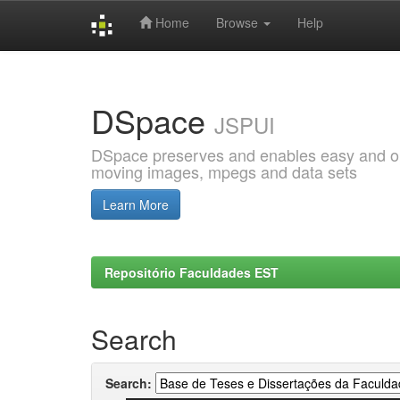
Home
Browse
Help
Skip
navigation
DSpace
JSPUI
DSpace preserves and enables easy and open
moving images, mpegs and data sets
Learn More
Repositório Faculdades EST
Search
Search: