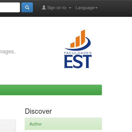
Sign on to:
Language
images,
Discover
Author