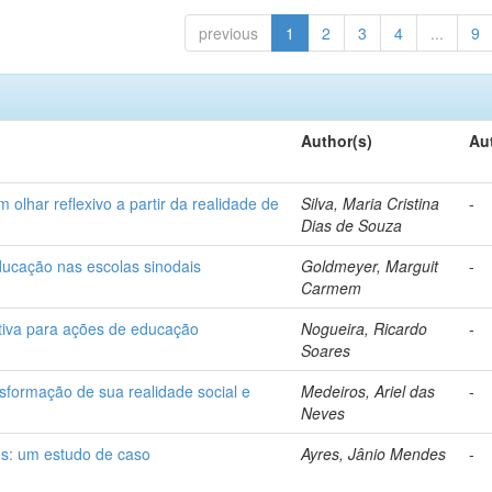
previous
1
2
3
4
...
9
Author(s)
Au
 olhar reflexivo a partir da realidade de
Silva, Maria Cristina
-
Dias de Souza
ducação nas escolas sinodais
Goldmeyer, Marguit
-
Carmem
tiva para ações de educação
Nogueira, Ricardo
-
Soares
sformação de sua realidade social e
Medeiros, Ariel das
-
Neves
os: um estudo de caso
Ayres, Jânio Mendes
-