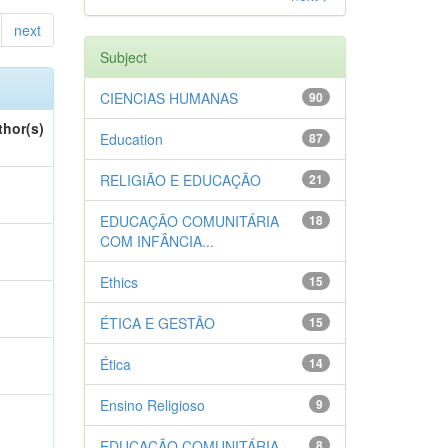
next
Subject
CIENCIAS HUMANAS
90
thor(s)
Education
87
RELIGIÃO E EDUCAÇÃO
21
EDUCAÇÃO COMUNITÁRIA
18
COM INFÂNCIA...
Ethics
15
ÉTICA E GESTÃO
15
Ética
14
Ensino Religioso
9
EDUCAÇÃO COMUNITÁRIA
8