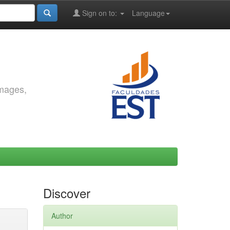
Sign on to:
Language
images,
Discover
Author