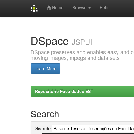
Home
Browse
Help
Skip
navigation
DSpace
JSPUI
DSpace preserves and enables easy and open
moving images, mpegs and data sets
Learn More
Repositório Faculdades EST
Search
Search: