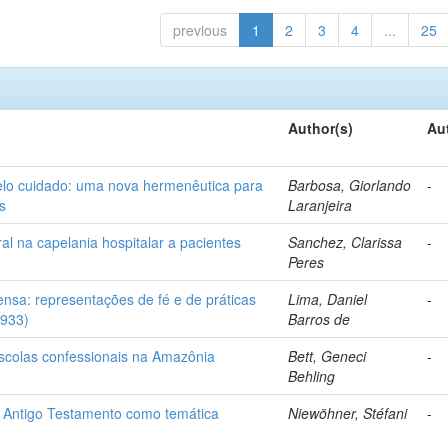
previous
1
2
3
4
...
25
Author(s)
Au
elo cuidado: uma nova hermenêutica para
Barbosa, Giorlando
-
s
Laranjeira
l na capelania hospitalar a pacientes
Sanchez, Clarissa
-
Peres
ensa: representações de fé e de práticas
Lima, Daniel
-
1933)
Barros de
escolas confessionais na Amazônia
Bett, Geneci
-
Behling
 no Antigo Testamento como temática
Niewöhner, Stéfani
-