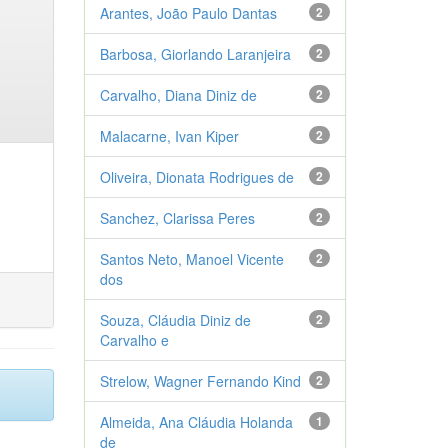
Arantes, João Paulo Dantas
2
Barbosa, Giorlando Laranjeira
2
Carvalho, Diana Diniz de
2
Malacarne, Ivan Kiper
2
Oliveira, Dionata Rodrigues de
2
Sanchez, Clarissa Peres
2
Santos Neto, Manoel Vicente
2
dos
Souza, Cláudia Diniz de
2
Carvalho e
Strelow, Wagner Fernando Kind
2
Almeida, Ana Cláudia Holanda
1
de