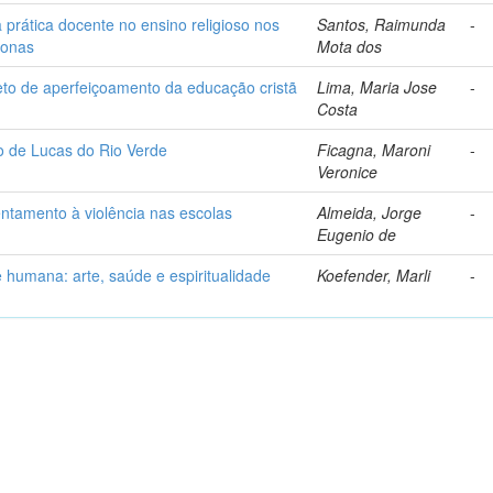
prática docente no ensino religioso nos
Santos, Raimunda
-
zonas
Mota dos
eto de aperfeiçoamento da educação cristã
Lima, Maria Jose
-
Costa
io de Lucas do Rio Verde
Ficagna, Maroni
-
Veronice
entamento à violência nas escolas
Almeida, Jorge
-
Eugenio de
 humana: arte, saúde e espiritualidade
Koefender, Marli
-