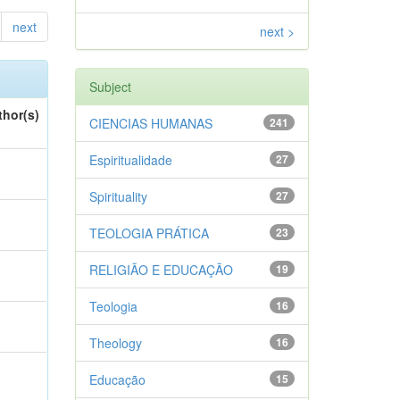
next
next >
Subject
thor(s)
CIENCIAS HUMANAS
241
Espiritualidade
27
Spirituality
27
TEOLOGIA PRÁTICA
23
RELIGIÃO E EDUCAÇÃO
19
Teologia
16
Theology
16
Educação
15