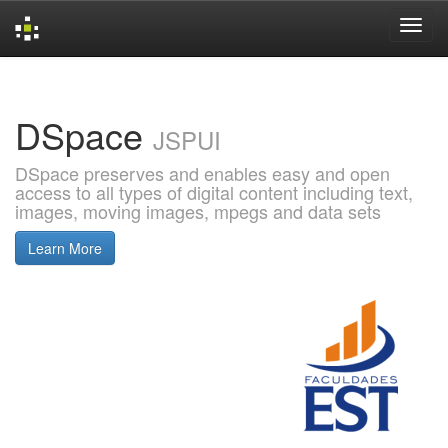
Skip
navigation
DSpace
JSPUI
DSpace preserves and enables easy and open
access to all types of digital content including text,
images, moving images, mpegs and data sets
Learn More