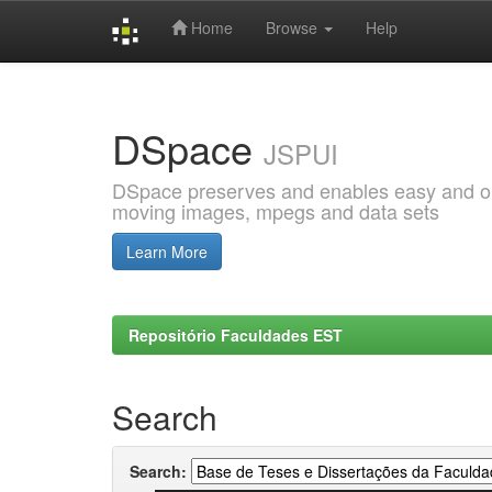
Home
Browse
Help
Skip
navigation
DSpace
JSPUI
DSpace preserves and enables easy and open
moving images, mpegs and data sets
Learn More
Repositório Faculdades EST
Search
Search: