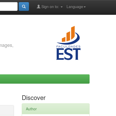
Sign on to:
Language
images,
Discover
Author