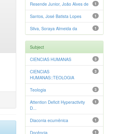
Resende Junior, João Alves de
1
Santos, José Batista Lopes
1
Silva, Soraya Almeida da
1
Subject
CIENCIAS HUMANAS
3
CIENCIAS
3
HUMANAS::TEOLOGIA
Teologia
3
Attention Deficit Hyperactivity
1
D...
Diaconia ecumênica
1
Docência
1