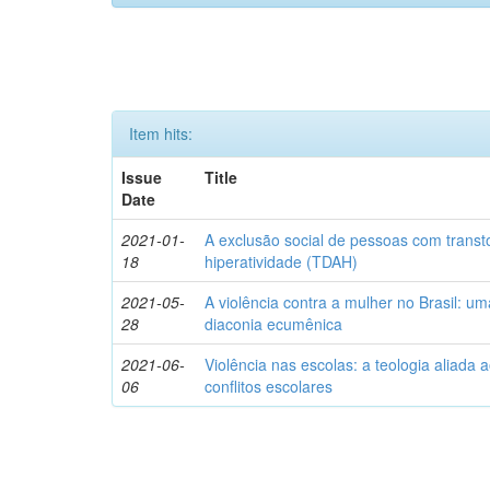
Item hits:
Issue
Title
Date
2021-01-
A exclusão social de pessoas com transto
18
hiperatividade (TDAH)
2021-05-
A violência contra a mulher no Brasil: u
28
diaconia ecumênica
2021-06-
Violência nas escolas: a teologia aliada
06
conflitos escolares