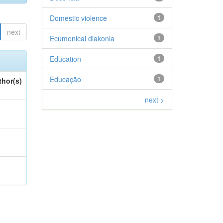
Domestic violence
1
next
Ecumenical diakonia
1
Education
1
Educação
1
thor(s)
next >