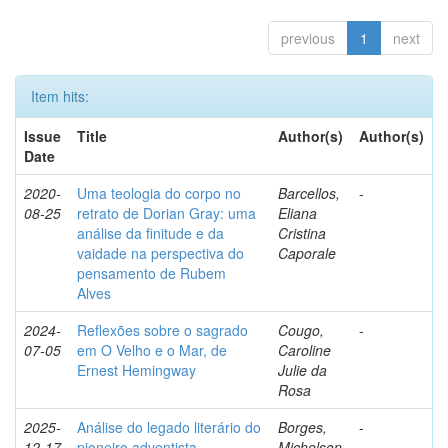
previous
1
next
Item hits:
Issue
Title
Author(s)
Author(s)
Date
2020-
Uma teologia do corpo no
Barcellos,
-
08-25
retrato de Dorian Gray: uma
Eliana
análise da finitude e da
Cristina
vaidade na perspectiva do
Caporale
pensamento de Rubem
Alves
2024-
Reflexões sobre o sagrado
Cougo,
-
07-05
em O Velho e o Mar, de
Caroline
Ernest Hemingway
Julie da
Rosa
2025-
Análise do legado literário do
Borges,
-
12-17
pioneiro adventista
Michelson