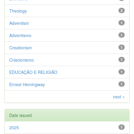
Theology
3
Adventism
1
Adventismo
1
Creationism
1
Criacionismo
1
EDUCAÇÃO E RELIGIÃO
1
Ernest Hemingway
1
next >
Date issued
2025
1