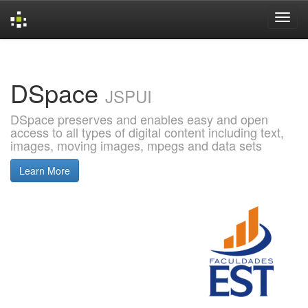
Skip
navigation
DSpace
JSPUI
DSpace preserves and enables easy and open
access to all types of digital content including text,
images, moving images, mpegs and data sets
Learn More