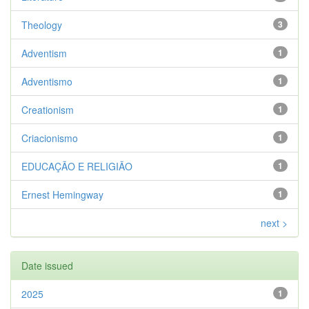
Theology
3
Adventism
1
Adventismo
1
Creationism
1
Criacionismo
1
EDUCAÇÃO E RELIGIÃO
1
Ernest Hemingway
1
next >
Date issued
2025
1