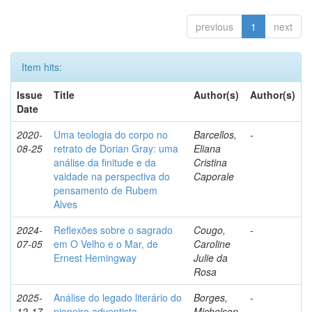
previous
1
next
Item hits:
Issue
Title
Author(s)
Author(s)
Date
2020-
Uma teologia do corpo no
Barcellos,
-
08-25
retrato de Dorian Gray: uma
Eliana
análise da finitude e da
Cristina
vaidade na perspectiva do
Caporale
pensamento de Rubem
Alves
2024-
Reflexões sobre o sagrado
Cougo,
-
07-05
em O Velho e o Mar, de
Caroline
Ernest Hemingway
Julie da
Rosa
2025-
Análise do legado literário do
Borges,
-
12-17
pioneiro adventista
Michelson