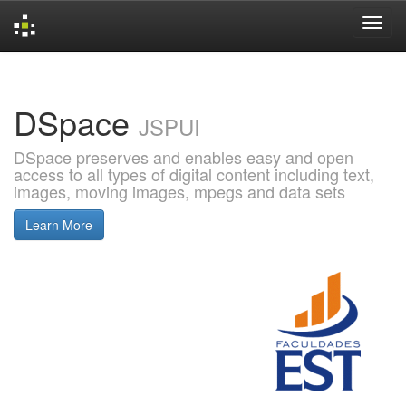
Skip
navigation
DSpace
JSPUI
DSpace preserves and enables easy and open
access to all types of digital content including text,
images, moving images, mpegs and data sets
Learn More