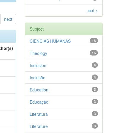
next >
next
Subject
CIENCIAS HUMANAS
16
thor(s)
Theology
16
Inclusion
4
Inclusão
4
Education
3
Educação
3
Literatura
3
Literature
3