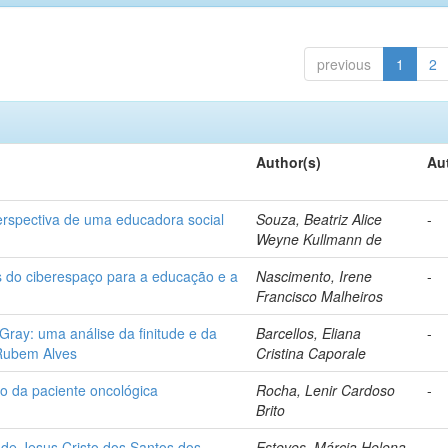
previous
1
2
Author(s)
Au
perspectiva de uma educadora social
Souza, Beatriz Alice
-
Weyne Kullmann de
os do ciberespaço para a educação e a
Nascimento, Irene
-
Francisco Malheiros
Gray: uma análise da finitude e da
Barcellos, Eliana
-
 Rubem Alves
Cristina Caporale
ço da paciente oncológica
Rocha, Lenir Cardoso
-
Brito
 de Jesus Cristo dos Santos dos
Esteves, Márcia Helena
-