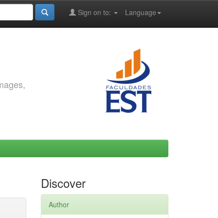
Sign on to:
Language
images,
Discover
Author