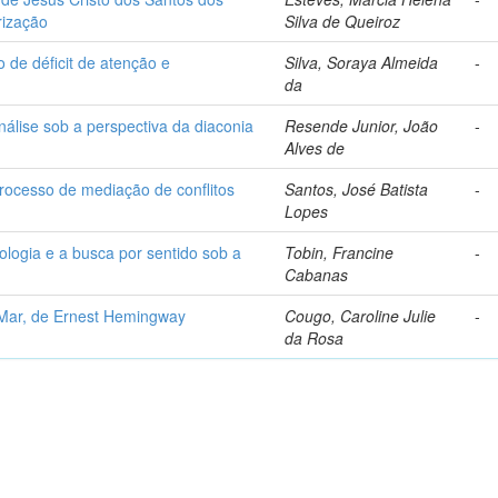
irização
Silva de Queiroz
 de déficit de atenção e
Silva, Soraya Almeida
-
da
nálise sob a perspectiva da diaconia
Resende Junior, João
-
Alves de
 processo de mediação de conflitos
Santos, José Batista
-
Lopes
ologia e a busca por sentido sob a
Tobin, Francine
-
Cabanas
 Mar, de Ernest Hemingway
Cougo, Caroline Julie
-
da Rosa