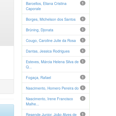
Barcellos, Eliana Cristina
1
Caporale
Borges, Michelson dos Santos
1
Brüning, Djonata
1
Cougo, Caroline Julie da Rosa
1
Dantas, Jessica Rodrigues
1
Esteves, Márcia Helena Silva de
1
Q...
Fogaça, Rafael
1
Nascimento, Homero Pereira do
1
Nascimento, Irene Francisco
1
Malhe...
Resende Junior, João Alves de
1