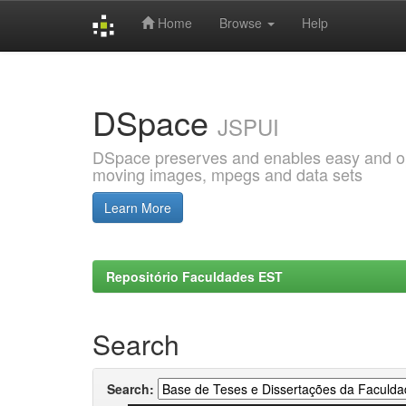
Home
Browse
Help
Skip
navigation
DSpace
JSPUI
DSpace preserves and enables easy and open
moving images, mpegs and data sets
Learn More
Repositório Faculdades EST
Search
Search: