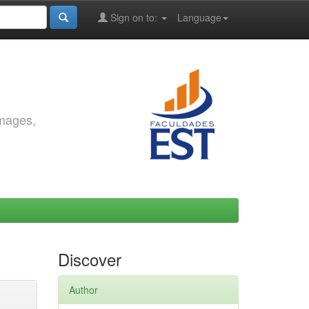
Sign on to:
Language
images,
Discover
Author