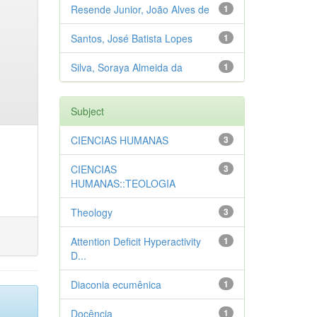
Resende Junior, João Alves de
1
Santos, José Batista Lopes
1
Silva, Soraya Almeida da
1
Subject
CIENCIAS HUMANAS
3
CIENCIAS
3
HUMANAS::TEOLOGIA
Theology
3
Attention Deficit Hyperactivity
1
D...
Diaconia ecumênica
1
Docência
1