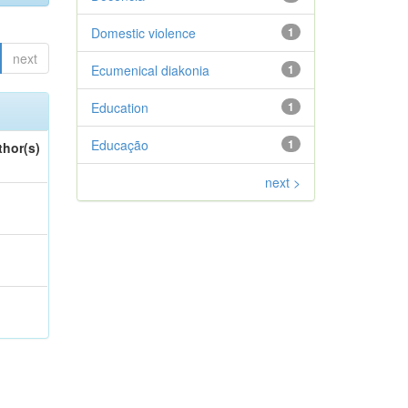
Domestic violence
1
next
Ecumenical diakonia
1
Education
1
Educação
1
thor(s)
next >