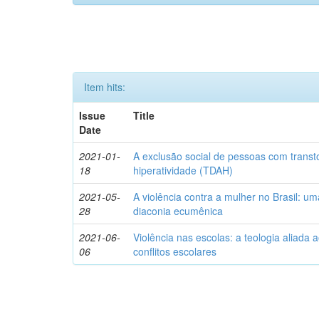
Item hits:
Issue
Title
Date
2021-01-
A exclusão social de pessoas com transto
18
hiperatividade (TDAH)
2021-05-
A violência contra a mulher no Brasil: u
28
diaconia ecumênica
2021-06-
Violência nas escolas: a teologia aliada
06
conflitos escolares