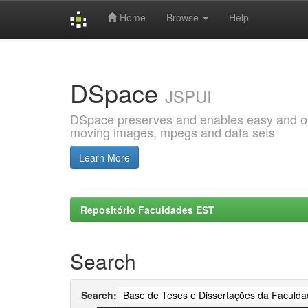
Home
Browse
Help
Skip
navigation
DSpace
JSPUI
DSpace preserves and enables easy and open
moving images, mpegs and data sets
Learn More
Repositório Faculdades EST
Search
Search: