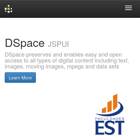
Skip
navigation
DSpace
JSPUI
DSpace preserves and enables easy and open
access to all types of digital content including text,
images, moving images, mpegs and data sets
Learn More