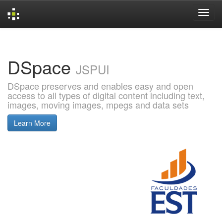
Skip
navigation
DSpace
JSPUI
DSpace preserves and enables easy and open
access to all types of digital content including text,
images, moving images, mpegs and data sets
Learn More