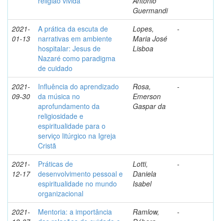
religião vivida
Antonio
Guermandi
2021-
A prática da escuta de
Lopes,
-
01-13
narrativas em ambiente
Maria José
hospitalar: Jesus de
Lisboa
Nazaré como paradigma
de cuidado
2021-
Influência do aprendizado
Rosa,
-
09-30
da música no
Emerson
aprofundamento da
Gaspar da
religiosidade e
espiritualidade para o
serviço litúrgico na Igreja
Cristã
2021-
Práticas de
Lotti,
-
12-17
desenvolvimento pessoal e
Daniela
espiritualidade no mundo
Isabel
organizacional
2021-
Mentoria: a importância
Ramlow,
-