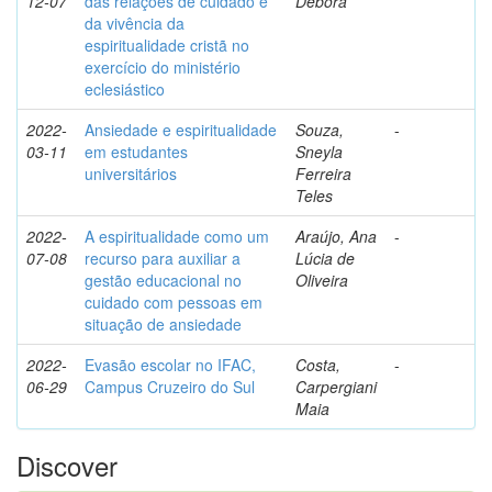
12-07
das relações de cuidado e
Débora
da vivência da
espiritualidade cristã no
exercício do ministério
eclesiástico
2022-
Ansiedade e espiritualidade
Souza,
-
03-11
em estudantes
Sneyla
universitários
Ferreira
Teles
2022-
A espiritualidade como um
Araújo, Ana
-
07-08
recurso para auxiliar a
Lúcia de
gestão educacional no
Oliveira
cuidado com pessoas em
situação de ansiedade
2022-
Evasão escolar no IFAC,
Costa,
-
06-29
Campus Cruzeiro do Sul
Carpergiani
Maia
Discover