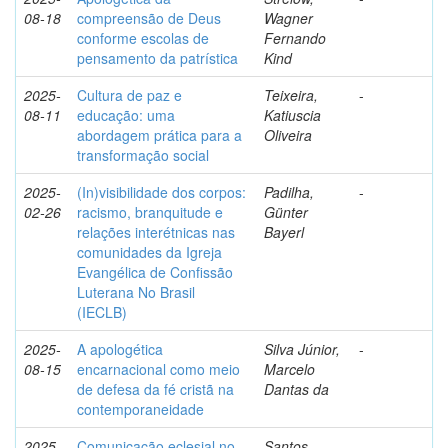
08-18
compreensão de Deus
Wagner
conforme escolas de
Fernando
pensamento da patrística
Kind
2025-
Cultura de paz e
Teixeira,
-
08-11
educação: uma
Katiuscia
abordagem prática para a
Oliveira
transformação social
2025-
(In)visibilidade dos corpos:
Padilha,
-
02-26
racismo, branquitude e
Günter
relações interétnicas nas
Bayerl
comunidades da Igreja
Evangélica de Confissão
Luterana No Brasil
(IECLB)
2025-
A apologética
Silva Júnior,
-
08-15
encarnacional como meio
Marcelo
de defesa da fé cristã na
Dantas da
contemporaneidade
2025-
Comunicação eclesial no
Santos,
-