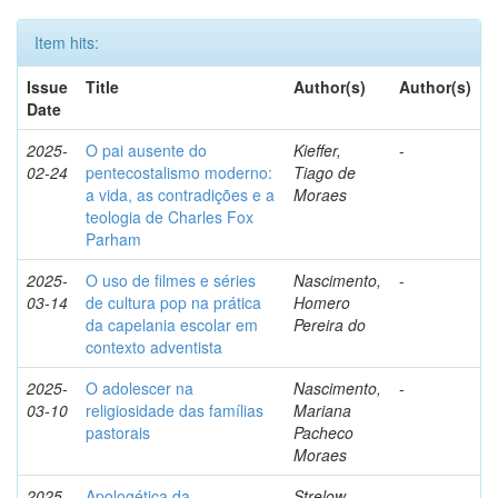
Item hits:
Issue
Title
Author(s)
Author(s)
Date
2025-
O pai ausente do
Kieffer,
-
02-24
pentecostalismo moderno:
Tiago de
a vida, as contradições e a
Moraes
teologia de Charles Fox
Parham
2025-
O uso de filmes e séries
Nascimento,
-
03-14
de cultura pop na prática
Homero
da capelania escolar em
Pereira do
contexto adventista
2025-
O adolescer na
Nascimento,
-
03-10
religiosidade das famílias
Mariana
pastorais
Pacheco
Moraes
2025-
Apologética da
Strelow,
-