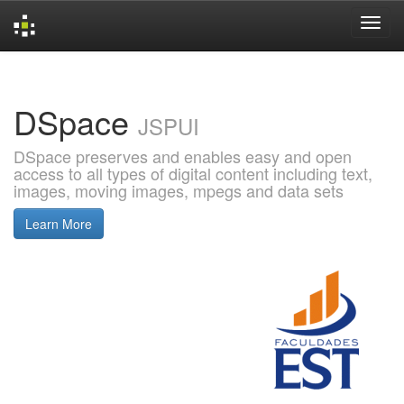
Skip
navigation
DSpace
JSPUI
DSpace preserves and enables easy and open
access to all types of digital content including text,
images, moving images, mpegs and data sets
Learn More