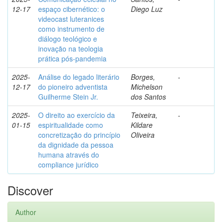
12-17
espaço cibernético: o
Diego Luz
videocast luteranices
como instrumento de
diálogo teológico e
inovação na teologia
prática pós-pandemia
2025-
Análise do legado literário
Borges,
-
12-17
do pioneiro adventista
Michelson
Guilherme Stein Jr.
dos Santos
2025-
O direito ao exercício da
Teixeira,
-
01-15
espiritualidade como
Kildare
concretização do princípio
Oliveira
da dignidade da pessoa
humana através do
compliance jurídico
Discover
Author