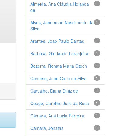
Almeida, Ana Cláudia Holanda
1
de
Alves, Janderson Nascimento da
1
Silva
Arantes, João Paulo Dantas
1
Barbosa, Giorlando Laranjeira
1
Bezerra, Renata Maria Otoch
1
Cardoso, Jean Carlo da Silva
1
Carvalho, Diana Diniz de
1
Cougo, Caroline Julie da Rosa
1
Câmara, Ana Lucia Ferreira
1
Câmara, Jônatas
1