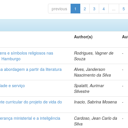
previous
1
2
3
4
...
5
Author(s)
Au
ens e símbolos religiosos nas
Rodrigues, Vagner de
-
vo Hamburgo
Souza
 abordagem a partir da literatura
Alves, Janderson
-
Nascimento da Silva
idade e serviço
Spalatti, Aurimar
-
Silvestre
e curricular do projeto de vida do
Inacio, Sabrina Mosena
-
erança ministerial e a inteligência
Cardoso, Jean Carlo da
-
Silva