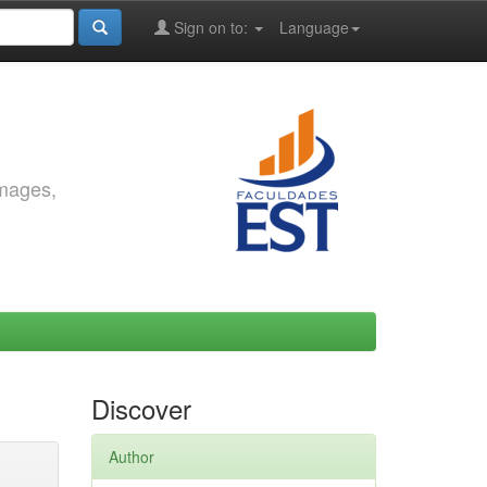
Sign on to:
Language
images,
Discover
Author