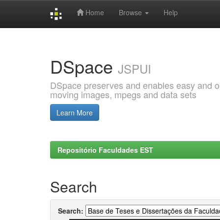
Home
Browse
Help
Skip
navigation
DSpace
JSPUI
DSpace preserves and enables easy and open
moving images, mpegs and data sets
Learn More
Repositório Faculdades EST
Search
Search: