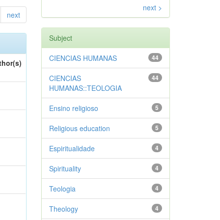
next >
next
Subject
CIENCIAS HUMANAS
44
thor(s)
CIENCIAS
44
HUMANAS::TEOLOGIA
Ensino religioso
5
Religious education
5
Espiritualidade
4
Spirituality
4
Teologia
4
Theology
4