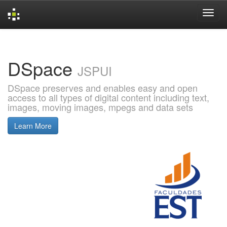
Skip
navigation
DSpace
JSPUI
DSpace preserves and enables easy and open
access to all types of digital content including text,
images, moving images, mpegs and data sets
Learn More