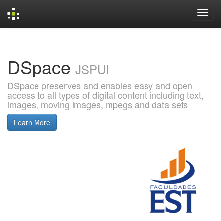
Skip
navigation
DSpace
JSPUI
DSpace preserves and enables easy and open
access to all types of digital content including text,
images, moving images, mpegs and data sets
Learn More