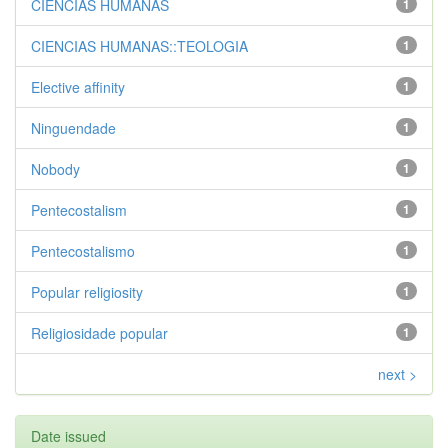
CIENCIAS HUMANAS
1
CIENCIAS HUMANAS::TEOLOGIA
1
Elective affinity
1
Ninguendade
1
Nobody
1
Pentecostalism
1
Pentecostalismo
1
Popular religiosity
1
Religiosidade popular
1
next >
Date issued