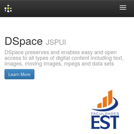
Skip
navigation
DSpace
JSPUI
DSpace preserves and enables easy and open
access to all types of digital content including text,
images, moving images, mpegs and data sets
Learn More