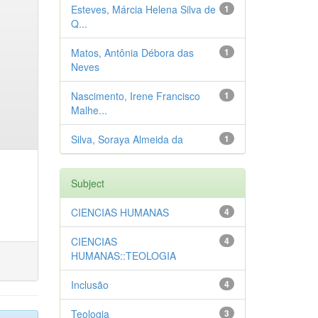
Esteves, Márcia Helena Silva de
1
Q...
Matos, Antônia Débora das
1
Neves
Nascimento, Irene Francisco
1
Malhe...
Silva, Soraya Almeida da
1
Subject
CIENCIAS HUMANAS
4
CIENCIAS
4
HUMANAS::TEOLOGIA
Inclusão
4
Teologia
3