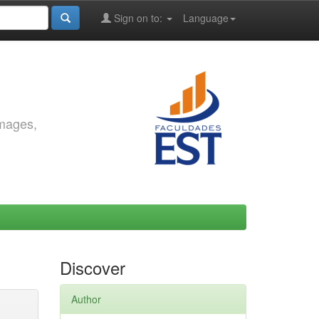
Sign on to:
Language
images,
Discover
Author