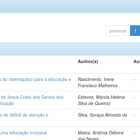
previous
1
Author(s)
Au
os do ciberespaço para a educação e
Nascimento, Irene
-
Francisco Malheiros
 de Jesus Cristo dos Santos dos
Esteves, Márcia Helena
-
irização
Silva de Queiroz
 de déficit de atenção e
Silva, Soraya Almeida da
-
 uma educação inclusiva
Matos, Antônia Débora
-
das Neves