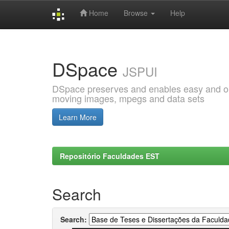
Home
Browse
Help
Skip
navigation
DSpace
JSPUI
DSpace preserves and enables easy and open
moving images, mpegs and data sets
Learn More
Repositório Faculdades EST
Search
Search: