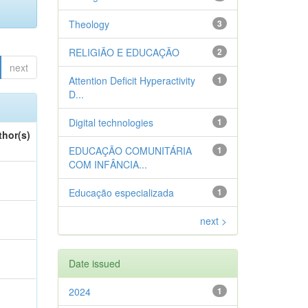
Theology
3
RELIGIÃO E EDUCAÇÃO
2
next
Attention Deficit Hyperactivity
1
D...
Digital technologies
1
thor(s)
EDUCAÇÃO COMUNITÁRIA
1
COM INFÂNCIA...
Educação especializada
1
next >
Date issued
2024
1