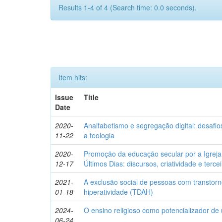
Results 1-4 of 4 (Search time: 0.0 seconds).
Item hits:
Issue
Title
Date
2020-
Analfabetismo e segregação digital: desafi
11-22
a teologia
2020-
Promoção da educação secular por a Igreja
12-17
Últimos Dias: discursos, criatividade e terce
2021-
A exclusão social de pessoas com transtorno
01-18
hiperatividade (TDAH)
2024-
O ensino religioso como potencializador de
06-24