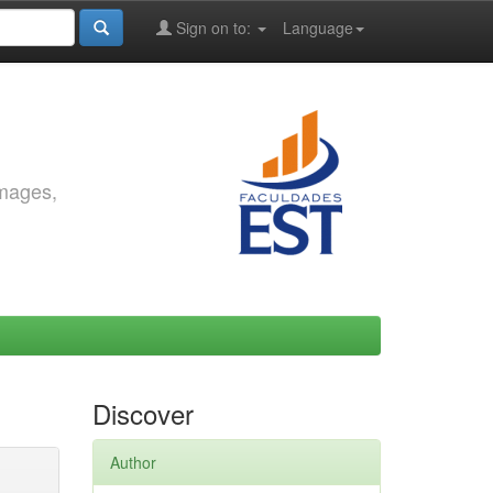
Sign on to:
Language
images,
Discover
Author