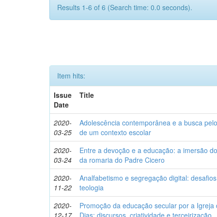
Results 1-6 of 6 (Search time: 0.0 seconds).
Item hits:
Issue
Title
Date
2020-
Adolescência contemporânea e a busca pelo s
03-25
de um contexto escolar
2020-
Entre a devoção e a educação: a imersão do 
03-24
da romaria do Padre Cicero
2020-
Analfabetismo e segregação digital: desafio
11-22
teologia
2020-
Promoção da educação secular por a Igreja 
12-17
Dias: discursos, criatividade e terceirização