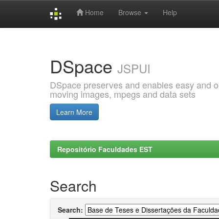
Home
Browse
Help
Skip
navigation
DSpace
JSPUI
DSpace preserves and enables easy and open
moving images, mpegs and data sets
Learn More
Repositório Faculdades EST
Search
Search: