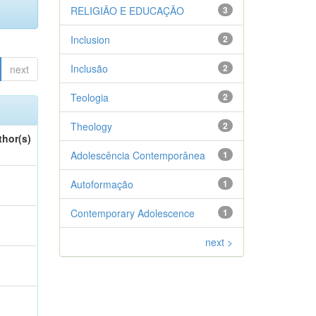
RELIGIÃO E EDUCAÇÃO
3
Inclusion
2
Inclusão
2
next
Teologia
2
Theology
2
thor(s)
Adolescência Contemporânea
1
Autoformação
1
Contemporary Adolescence
1
next >