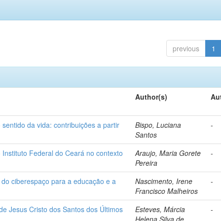
previous
1
Author(s)
Au
entido da vida: contribuições a partir
Bispo, Luciana
-
Santos
Instituto Federal do Ceará no contexto
Araujo, Maria Gorete
-
Pereira
s do ciberespaço para a educação e a
Nascimento, Irene
-
Francisco Malheiros
de Jesus Cristo dos Santos dos Últimos
Esteves, Márcia
-
Helena Silva de