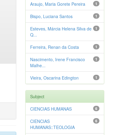
Araujo, Maria Gorete Pereira
1
Bispo, Luciana Santos
1
Esteves, Márcia Helena Silva de
1
Q...
Ferreira, Renan da Costa
1
Nascimento, Irene Francisco
1
Malhe...
Vieira, Oscarina Edington
1
Subject
CIENCIAS HUMANAS
6
CIENCIAS
6
HUMANAS::TEOLOGIA