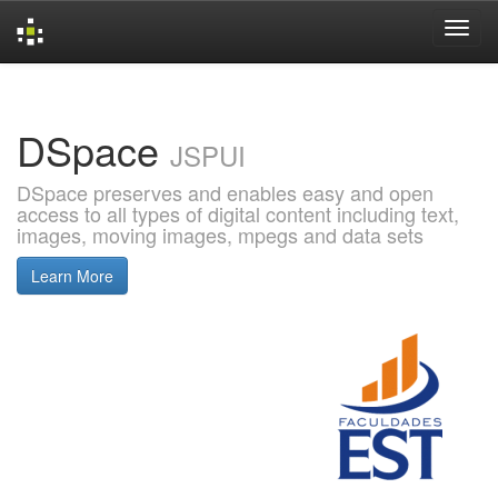
Skip
navigation
DSpace
JSPUI
DSpace preserves and enables easy and open
access to all types of digital content including text,
images, moving images, mpegs and data sets
Learn More