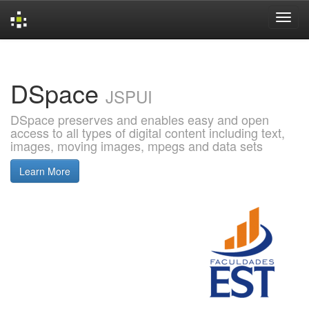
Skip
navigation
DSpace
JSPUI
DSpace preserves and enables easy and open
access to all types of digital content including text,
images, moving images, mpegs and data sets
Learn More