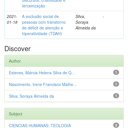
discursos, criatividade e
terceirização
2021-
A exclusão social de
Silva,
-
01-18
pessoas com transtorno
Soraya
de déficit de atenção e
Almeida da
hiperatividade (TDAH)
Discover
Author
Esteves, Márcia Helena Silva de Q...
1
Nascimento, Irene Francisco Malhe...
1
Silva, Soraya Almeida da
1
Subject
CIENCIAS HUMANAS::TEOLOGIA
3