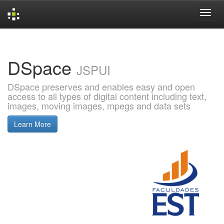
Skip
navigation
DSpace
JSPUI
DSpace preserves and enables easy and open
access to all types of digital content including text,
images, moving images, mpegs and data sets
Learn More