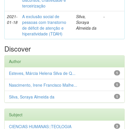
discursos, criatividade e
terceirização
2021-
A exclusão social de
Silva,
-
01-18
pessoas com transtorno
Soraya
de déficit de atenção e
Almeida da
hiperatividade (TDAH)
Discover
Author
Esteves, Márcia Helena Silva de Q...
1
Nascimento, Irene Francisco Malhe...
1
Silva, Soraya Almeida da
1
Subject
CIENCIAS HUMANAS::TEOLOGIA
3