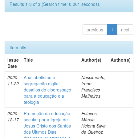
Results 1-3 of 3 (Search time: 0.001 seconds).
previous
1
next
Item hits:
Issue
Title
Author(s)
Author(s)
Date
2020-
Analfabetismo e
Nascimento,
-
11-22
segregação digital:
Irene
desafios do ciberespaço
Francisco
para a educação e a
Malheiros
teologia
2020-
Promoção da educação
Esteves,
-
12-17
secular por a Igreja de
Márcia
Jesus Cristo dos Santos
Helena Silva
dos Últimos Dias:
de Queiroz