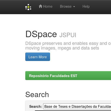
Home
Browse
Help
Skip
navigation
DSpace
JSPUI
DSpace preserves and enables easy and open
moving images, mpegs and data sets
Learn More
Repositório Faculdades EST
Search
Search: