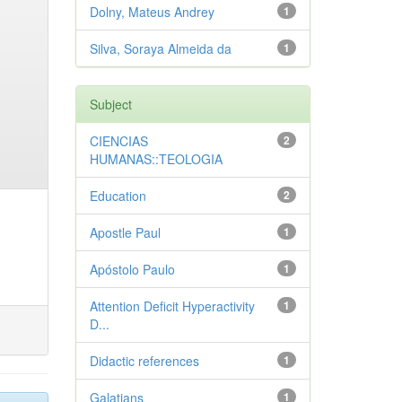
Dolny, Mateus Andrey
1
Silva, Soraya Almeida da
1
Subject
CIENCIAS
2
HUMANAS::TEOLOGIA
Education
2
Apostle Paul
1
Apóstolo Paulo
1
Attention Deficit Hyperactivity
1
D...
Didactic references
1
Galatians
1