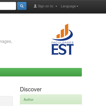
Sign on to:
Language
images,
Discover
Author