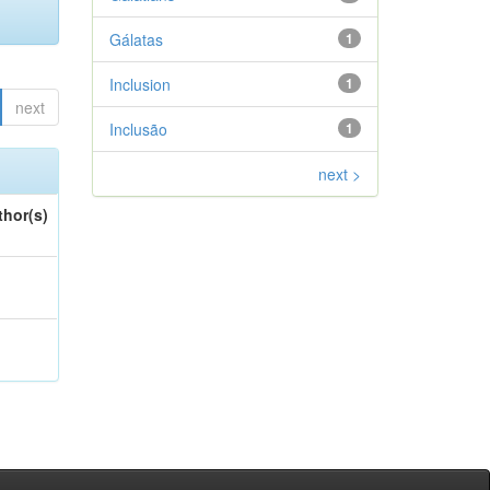
Gálatas
1
Inclusion
1
next
Inclusão
1
next >
thor(s)