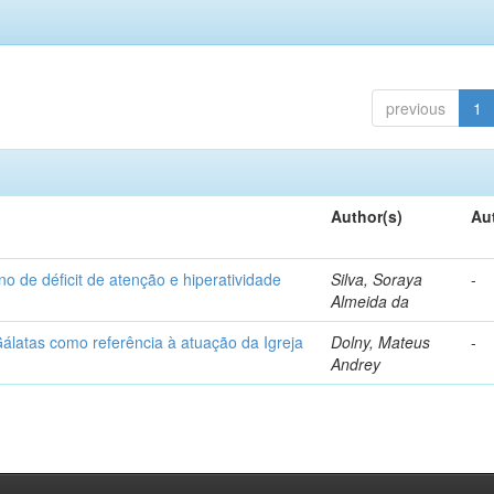
previous
1
Author(s)
Au
o de déficit de atenção e hiperatividade
Silva, Soraya
-
Almeida da
latas como referência à atuação da Igreja
Dolny, Mateus
-
Andrey