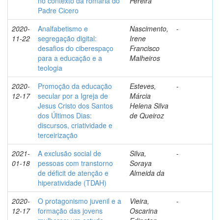
no contexto da romaria do
Pereira
Padre Cicero
2020-
Analfabetismo e
Nascimento,
-
11-22
segregação digital:
Irene
desafios do ciberespaço
Francisco
para a educação e a
Malheiros
teologia
2020-
Promoção da educação
Esteves,
-
12-17
secular por a Igreja de
Márcia
Jesus Cristo dos Santos
Helena Silva
dos Últimos Dias:
de Queiroz
discursos, criatividade e
terceirização
2021-
A exclusão social de
Silva,
-
01-18
pessoas com transtorno
Soraya
de déficit de atenção e
Almeida da
hiperatividade (TDAH)
2020-
O protagonismo juvenil e a
Vieira,
-
12-17
formação das jovens
Oscarina