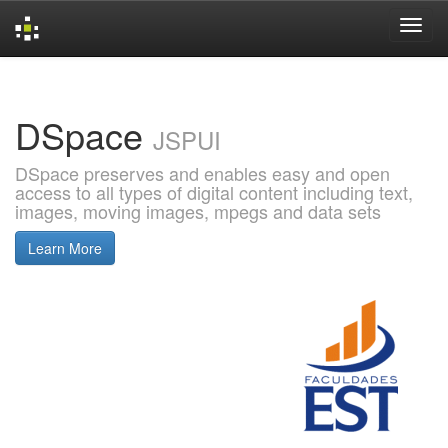
Skip
navigation
DSpace
JSPUI
DSpace preserves and enables easy and open
access to all types of digital content including text,
images, moving images, mpegs and data sets
Learn More