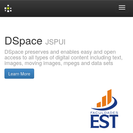
Skip
navigation
DSpace
JSPUI
DSpace preserves and enables easy and open
access to all types of digital content including text,
images, moving images, mpegs and data sets
Learn More