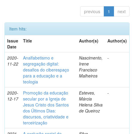
previous
1
next
Item hits:
Issue
Title
Author(s)
Author(s)
Date
2020-
Analfabetismo e
Nascimento,
-
11-22
segregação digital:
Irene
desafios do ciberespaço
Francisco
para a educação e a
Malheiros
teologia
2020-
Promoção da educação
Esteves,
-
12-17
secular por a Igreja de
Márcia
Jesus Cristo dos Santos
Helena Silva
dos Últimos Dias:
de Queiroz
discursos, criatividade e
terceirização
2021-
A exclusão social de
Silva,
-