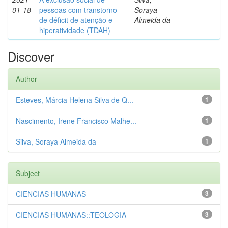
01-18
pessoas com transtorno
Soraya
de déficit de atenção e
Almeida da
hiperatividade (TDAH)
Discover
Author
Esteves, Márcia Helena Silva de Q...
1
Nascimento, Irene Francisco Malhe...
1
Silva, Soraya Almeida da
1
Subject
CIENCIAS HUMANAS
3
CIENCIAS HUMANAS::TEOLOGIA
3