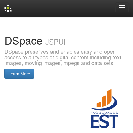
Skip
navigation
DSpace
JSPUI
DSpace preserves and enables easy and open
access to all types of digital content including text,
images, moving images, mpegs and data sets
Learn More