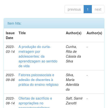
previous
1
next
Item hits:
Issue
Title
Author(s)
Author(s)
Date
2023-
A produção do curta-
Cunha,
-
03-14
metragem por
Rita de
adolescentes: da
Cássia da
aprendizagem ao sentido
Silva
de vida
2023-
Fatores psicossociais e
Silva,
-
09-06
adesão de discentes à
Maria
prática do ensino religioso
Adenilda
da
2023-
Ofertas de sacrifício e
Saft, Samir
-
08-14
apropriações no
Zanotti
neopentecostalismo: