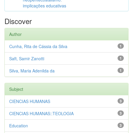
implicações educativas
Discover
Author
Cunha, Rita de Cássia da Silva
1
Saft, Samir Zanotti
1
Silva, Maria Adenilda da
1
Subject
CIENCIAS HUMANAS
3
CIENCIAS HUMANAS::TEOLOGIA
3
Education
3