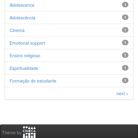
Adolescence
1
Adolescência
1
Cinema
1
Emotional support
1
Ensino religioso
1
Espiritualidade
1
Formação do estudante
1
next >
Theme by