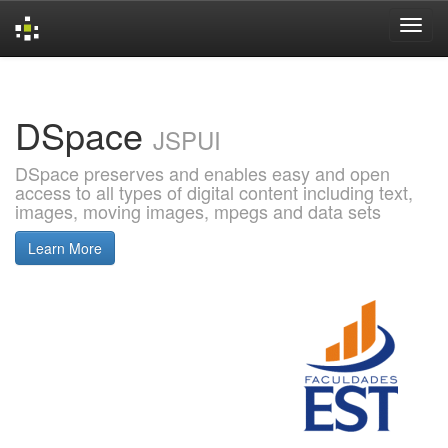
Skip
navigation
DSpace
JSPUI
DSpace preserves and enables easy and open
access to all types of digital content including text,
images, moving images, mpegs and data sets
Learn More