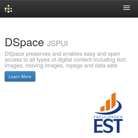
Skip
navigation
DSpace
JSPUI
DSpace preserves and enables easy and open
access to all types of digital content including text,
images, moving images, mpegs and data sets
Learn More