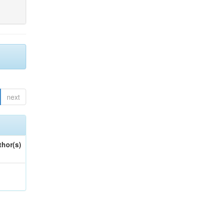
next
thor(s)