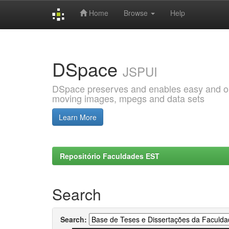
Home
Browse
Help
Skip
navigation
DSpace
JSPUI
DSpace preserves and enables easy and open
moving images, mpegs and data sets
Learn More
Repositório Faculdades EST
Search
Search: