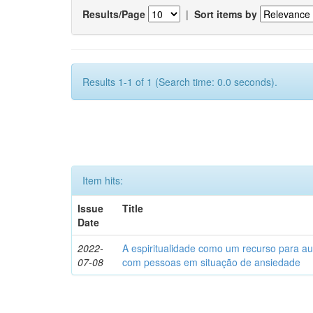
Results/Page
|
Sort items by
Results 1-1 of 1 (Search time: 0.0 seconds).
Item hits:
Issue
Title
Date
2022-
A espiritualidade como um recurso para au
07-08
com pessoas em situação de ansiedade