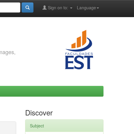
Sign on to:
Language
images,
Discover
Subject