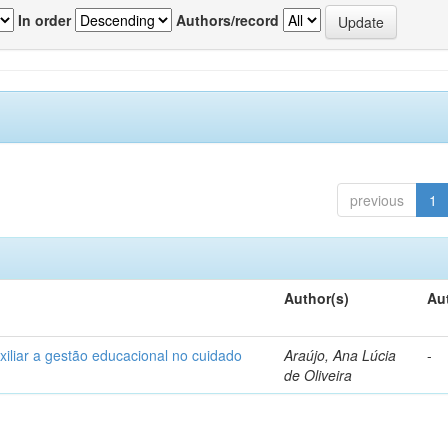
In order
Authors/record
previous
1
Author(s)
Au
xiliar a gestão educacional no cuidado
Araújo, Ana Lúcia
-
de Oliveira