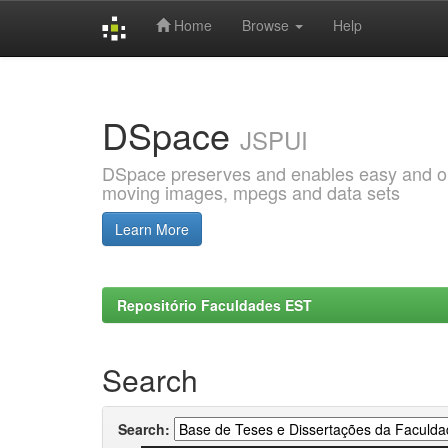
Home
Browse
Help
Skip
navigation
DSpace
JSPUI
DSpace preserves and enables easy and open
moving images, mpegs and data sets
Learn More
Repositório Faculdades EST
Search
Search: