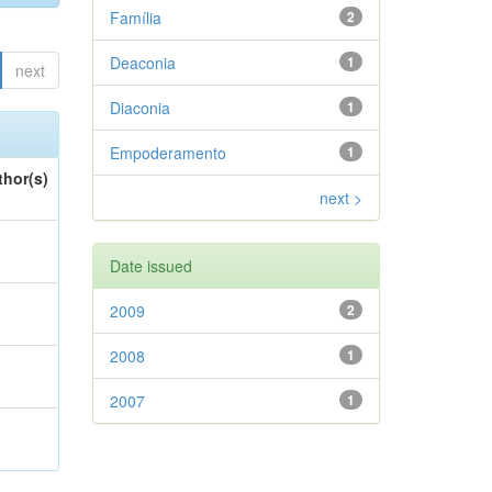
Família
2
Deaconia
1
next
Diaconia
1
Empoderamento
1
thor(s)
next >
Date issued
2009
2
2008
1
2007
1