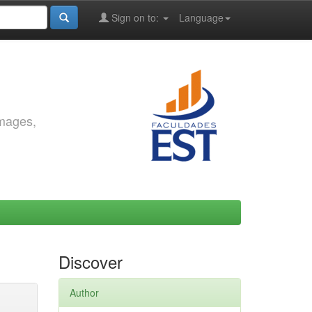
Sign on to:
Language
images,
Discover
Author