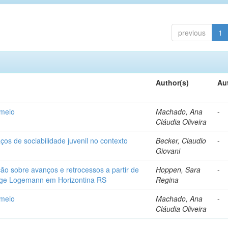
previous
1
Author(s)
Au
 meio
Machado, Ana
-
Cláudia Oliveira
os de sociabilidade juvenil no contexto
Becker, Claudio
-
Giovani
ação sobre avanços e retrocessos a partir de
Hoppen, Sara
-
orge Logemann em Horizontina RS
Regina
 meio
Machado, Ana
-
Cláudia Oliveira