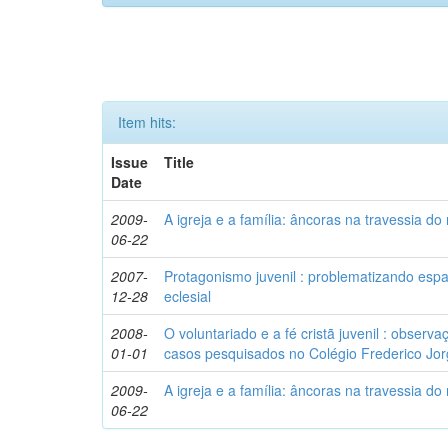
Item hits:
Issue
Title
Date
2009-
A igreja e a família: âncoras na travessia do
06-22
2007-
Protagonismo juvenil : problematizando espaç
12-28
eclesial
2008-
O voluntariado e a fé cristã juvenil : observ
01-01
casos pesquisados no Colégio Frederico J
2009-
A igreja e a família: âncoras na travessia do
06-22