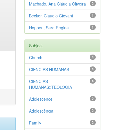
Machado, Ana Cláudia Oliveira
2
Becker, Claudio Giovani
1
Hoppen, Sara Regina
1
Subject
Church
4
CIENCIAS HUMANAS
4
CIENCIAS
4
HUMANAS::TEOLOGIA
Adolescence
2
Adolescência
2
Family
2