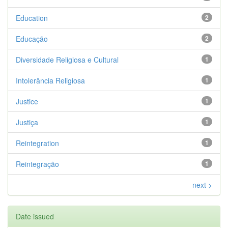
Education
2
Educação
2
Diversidade Religiosa e Cultural
1
Intolerância Religiosa
1
Justice
1
Justiça
1
Reintegration
1
Reintegração
1
next >
Date issued