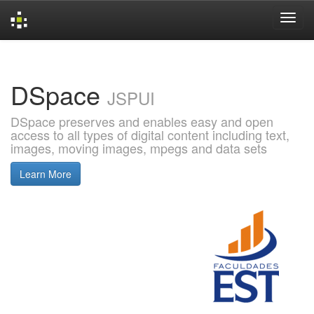
Skip
navigation
DSpace
JSPUI
DSpace preserves and enables easy and open
access to all types of digital content including text,
images, moving images, mpegs and data sets
Learn More