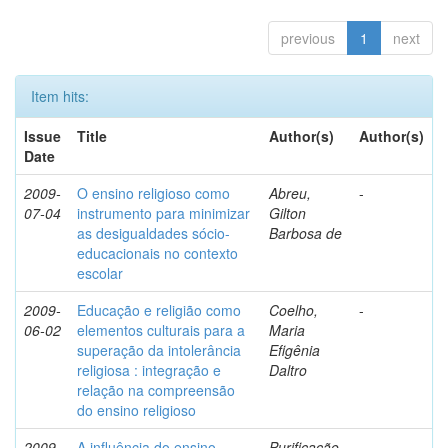
previous
1
next
Item hits:
Issue
Title
Author(s)
Author(s)
Date
2009-
O ensino religioso como
Abreu,
-
07-04
instrumento para minimizar
Gilton
as desigualdades sócio-
Barbosa de
educacionais no contexto
escolar
2009-
Educação e religião como
Coelho,
-
06-02
elementos culturais para a
Maria
superação da intolerância
Efigênia
religiosa : integração e
Daltro
relação na compreensão
do ensino religioso
2009-
A influência do ensino
Purificação,
-