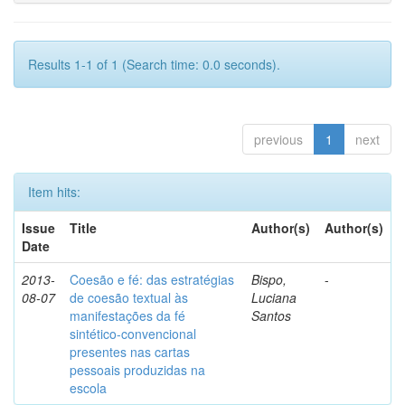
Results 1-1 of 1 (Search time: 0.0 seconds).
previous
1
next
Item hits:
Issue
Title
Author(s)
Author(s)
Date
2013-
Coesão e fé: das estratégias
Bispo,
-
08-07
de coesão textual às
Luciana
manifestações da fé
Santos
sintético-convencional
presentes nas cartas
pessoais produzidas na
escola