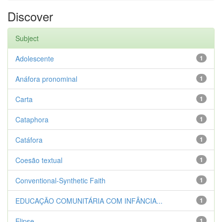
Discover
Subject
Adolescente
1
Anáfora pronominal
1
Carta
1
Cataphora
1
Catáfora
1
Coesão textual
1
Conventional-Synthetic Faith
1
EDUCAÇÃO COMUNITÁRIA COM INFÂNCIA...
1
Elipse
1