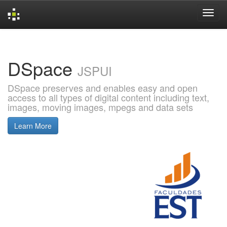
Skip
navigation
DSpace
JSPUI
DSpace preserves and enables easy and open
access to all types of digital content including text,
images, moving images, mpegs and data sets
Learn More