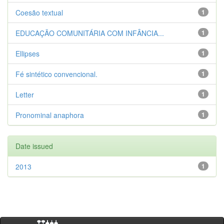
Coesão textual
1
EDUCAÇÃO COMUNITÁRIA COM INFÂNCIA...
1
Ellipses
1
Fé sintético convencional.
1
Letter
1
Pronominal anaphora
1
Date issued
2013
1