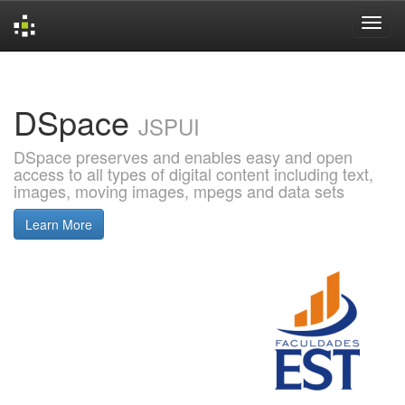
Skip
navigation
DSpace
JSPUI
DSpace preserves and enables easy and open
access to all types of digital content including text,
images, moving images, mpegs and data sets
Learn More