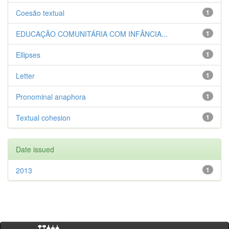
Coesão textual
1
EDUCAÇÃO COMUNITÁRIA COM INFÂNCIA...
1
Ellipses
1
Letter
1
Pronominal anaphora
1
Textual cohesion
1
Date issued
2013
1