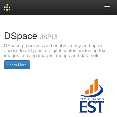
Skip
navigation
DSpace
JSPUI
DSpace preserves and enables easy and open
access to all types of digital content including text,
images, moving images, mpegs and data sets
Learn More