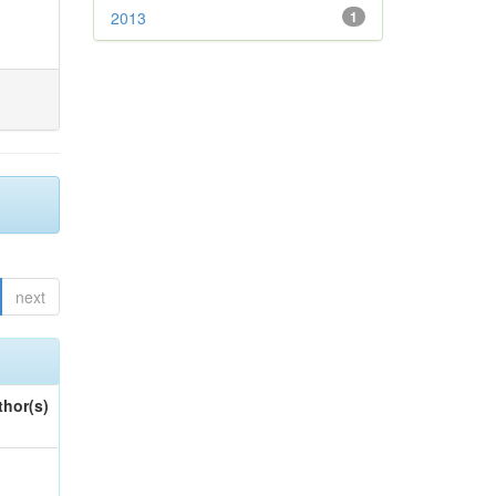
2013
1
next
thor(s)