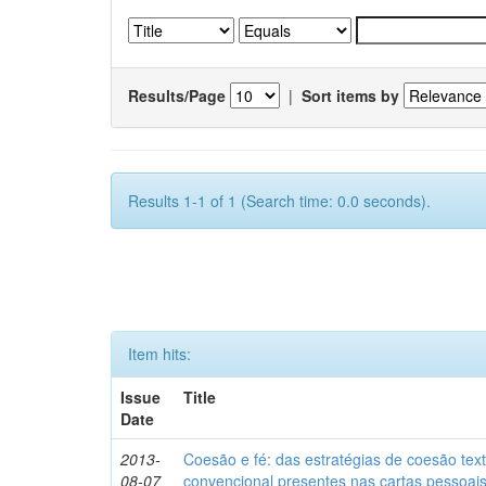
Results/Page
|
Sort items by
Results 1-1 of 1 (Search time: 0.0 seconds).
Item hits:
Issue
Title
Date
2013-
Coesão e fé: das estratégias de coesão text
08-07
convencional presentes nas cartas pessoai