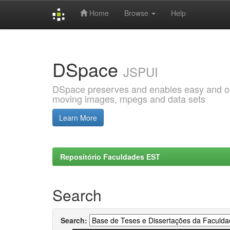
Home
Browse
Help
Skip
navigation
DSpace
JSPUI
DSpace preserves and enables easy and open
moving images, mpegs and data sets
Learn More
Repositório Faculdades EST
Search
Search: