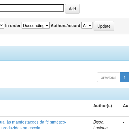
In order
Authors/record
previous
1
Author(s)
Au
ual às manifestações da fé sintético-
Bispo,
-
s produzidas na escola
Luciana