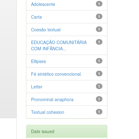
Adolescente
1
Carta
1
Coesão textual
1
EDUCAÇÃO COMUNITÁRIA
1
COM INFÂNCIA...
Ellipses
1
Fé sintético convencional.
1
Letter
1
Pronominal anaphora
1
Textual cohesion
1
Date issued