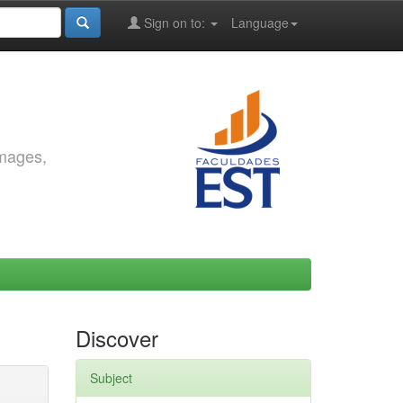
Sign on to:
Language
images,
Discover
Subject